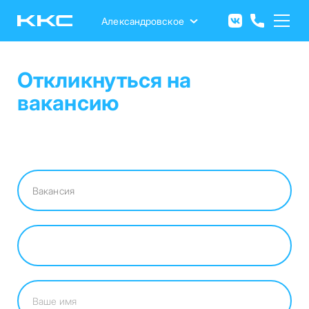
Перейти
к
Александровское
основному
содержанию
Откликнуться на
вакансию
Вакансия